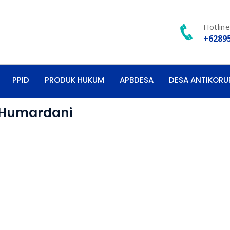
Hotlin
+6289
PPID
PRODUK HUKUM
APBDESA
DESA ANTIKORU
 Humardani