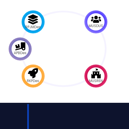
MUSDUS
RPJMDes
APBDes
RKPDes
MUSREN