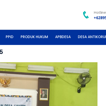
Hotlin
+6289
PPID
PRODUK HUKUM
APBDESA
DESA ANTIKORU
5