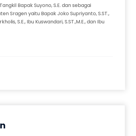
angkil Bapak Suyono, S.E. dan sebagai
en Sragen yaitu Bapak Joko Supriyanto, S.ST.,
lis, S.E., Ibu Kuswandari, S.ST.,M.E., dan Ibu
an