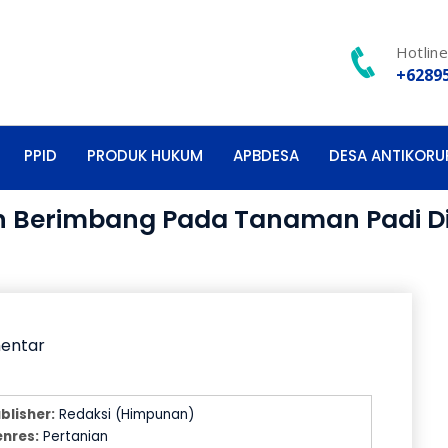
Hotlin
+6289
PPID
PRODUK HUKUM
APBDESA
DESA ANTIKORU
 Berimbang Pada Tanaman Padi D
mentar
blisher:
Redaksi (Himpunan)
nres:
Pertanian