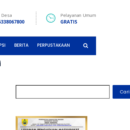
e Desa
Pelayanan Umum
5338067800
GRATIS
PSI
BERITA
PERPUSTAKAAN
i
Cari