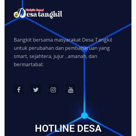
Bangkit bersama masyarakat Desa Tangkil
untuk perubahan dan pembaharuan yang
smart, sejahtera, jujur , amanah, dan
bermartabat.
HOTLINE DESA