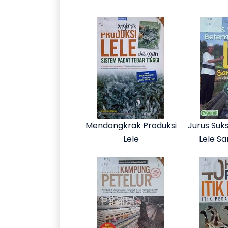
Mendongkrak Produksi
Jurus Suk
Lele
Lele S