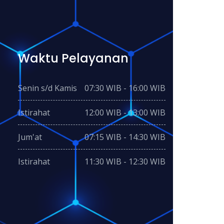
Waktu Pelayanan
Senin s/d Kamis
07:30 WIB - 16:00 WIB
Istirahat
12:00 WIB - 13:00 WIB
Jum'at
07:15 WIB - 14:30 WIB
Istirahat
11:30 WIB - 12:30 WIB