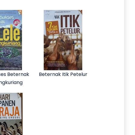
ses Beternak
Beternak Itik Petelur
angkuriang