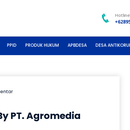
Hotlin
+6289
PPID
PRODUK HUKUM
APBDESA
DESA ANTIKORU
mentar
By PT. Agromedia